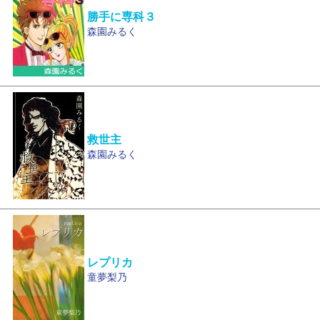
勝手に専科３
森園みるく
救世主
森園みるく
レプリカ
童夢梨乃