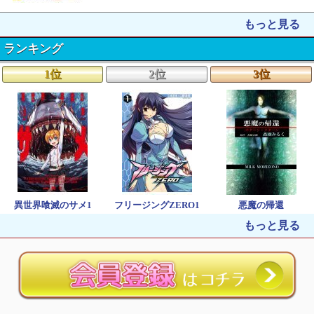
もっと見る
ランキング
1位
2位
3位
異世界喰滅のサメ1
フリージングZERO1
悪魔の帰還
もっと見る