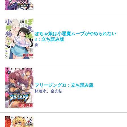
ぽちゃ娘は小悪魔ムーブがやめられない
3：立ち読み版
房
フリージング33：立ち読み版
林達永、金光鉉